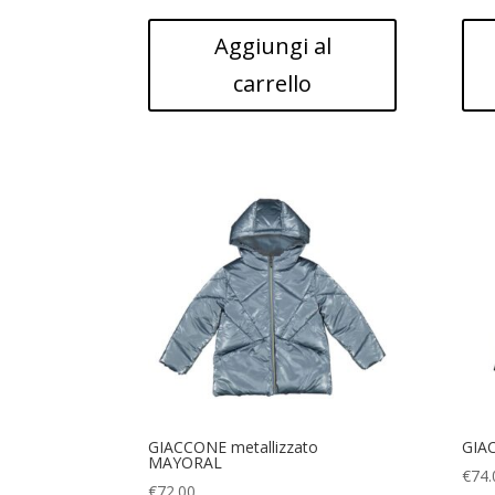
Aggiungi al
carrello
GIACCONE metallizzato
GIA
MAYORAL
€
74.
€
72.00