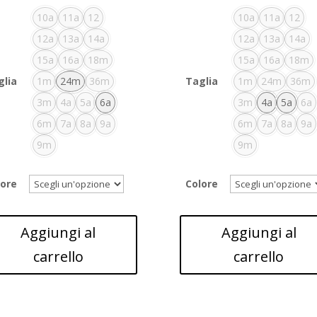
10a
11a
12
10a
11a
12
12a
13a
14a
12a
13a
14a
15a
16a
18m
15a
16a
18m
glia
1m
24m
36m
Taglia
1m
24m
36m
3m
4a
5a
6a
3m
4a
5a
6a
6m
7a
8a
9a
6m
7a
8a
9a
9m
9m
lore
Colore
Aggiungi al
Aggiungi al
carrello
carrello