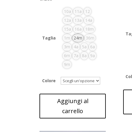
10a
11a
12
12a
13a
14a
15a
16a
18m
Ta
Taglia
1m
24m
36m
3m
4a
5a
6a
6m
7a
8a
9a
9m
Co
Colore
Aggiungi al
carrello