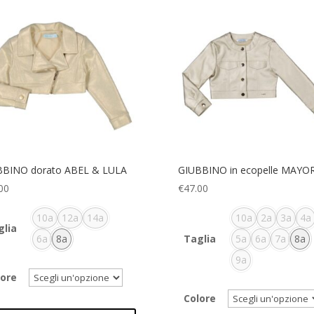
BBINO dorato ABEL & LULA
GIUBBINO in ecopelle MAYO
00
€
47.00
10a
12a
14a
10a
2a
3a
4a
glia
6a
8a
Taglia
5a
6a
7a
8a
9a
lore
Colore