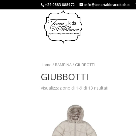
+39 0883 888972
info@teneriabbraccikids.it
Home
/
BAMBINA
/ GIUBBOTTI
GIUBBOTTI
Visualizzazione di 1-9 di 13 risultati