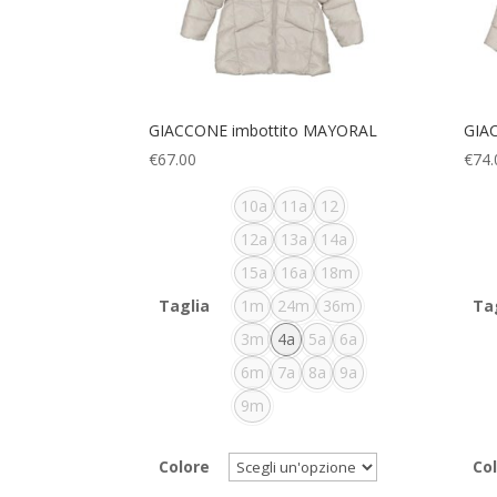
GIACCONE imbottito MAYORAL
GIA
€
67.00
€
74.
10a
11a
12
12a
13a
14a
15a
16a
18m
Taglia
1m
24m
36m
Ta
3m
4a
5a
6a
6m
7a
8a
9a
9m
Colore
Co