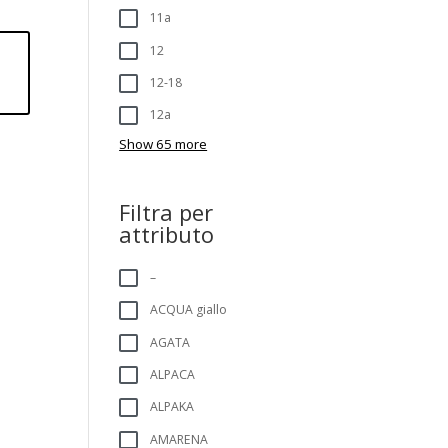
11a
12
12-18
12a
Show 65 more
Filtra per
attributo
–
ACQUA giallo
AGATA
ALPACA
ALPAKA
AMARENA