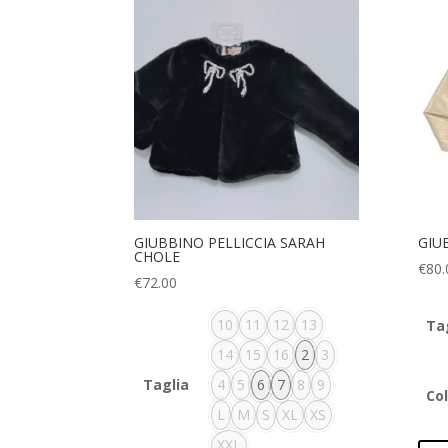
GIUBBINO PELLICCIA SARAH
GIU
CHOLE
€
80.
€
72.00
10
11
12
13
Ta
14
15
16
2
3
Taglia
4
5
6
7
8
9
Co
L
M
S
XL
XS
XXL