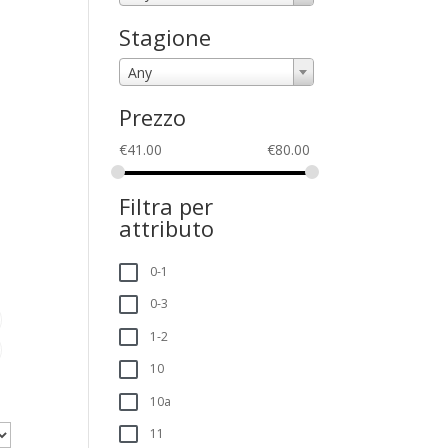
Stagione
Any
Prezzo
€
41.00
€
80.00
Filtra per
attributo
0-1
0-3
1-2
10
10a
11