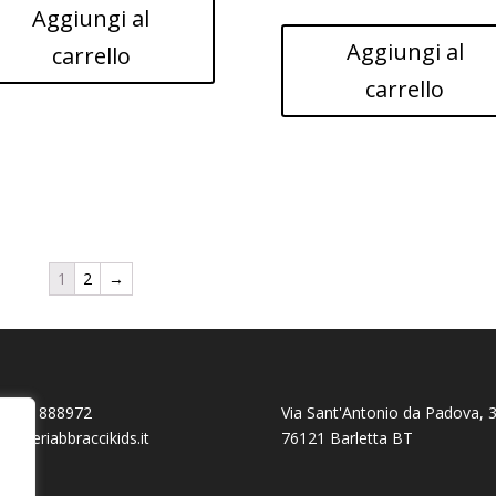
Aggiungi al
Aggiungi al
carrello
carrello
1
2
→
 0883 888972
Via Sant'Antonio da Padova, 3
@teneriabbraccikids.it
76121 Barletta BT