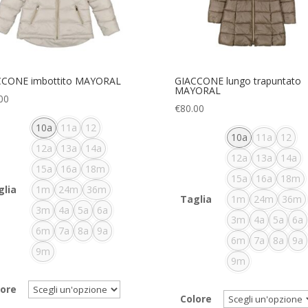
CCONE imbottito MAYORAL
GIACCONE lungo trapuntato
MAYORAL
00
€
80.00
10a
11a
12
10a
11a
12
12a
13a
14a
12a
13a
14a
15a
16a
18m
15a
16a
18m
glia
1m
24m
36m
Taglia
1m
24m
36m
3m
4a
5a
6a
3m
4a
5a
6a
6m
7a
8a
9a
6m
7a
8a
9a
9m
9m
lore
Colore