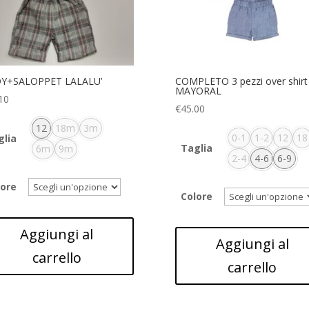
Y+SALOPPET LALALU’
COMPLETO 3 pezzi over shirt
MAYORAL
10
€
45.00
12
18m
3m
0-1
1-2
12
18
glia
Taglia
6m
9m
2-4
4-6
6-9
lore
Colore
Aggiungi al
Aggiungi al
carrello
carrello