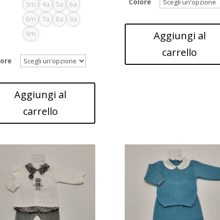
Colore
3m
4a
5a
6a
6m
7a
8a
9a
9m
Aggiungi al
carrello
lore
Aggiungi al
carrello