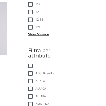
11a
12
12-18
12a
Show 65 more
Filtra per
attributo
–
ACQUA giallo
AGATA
ALPACA
ALPAKA
AMARENA