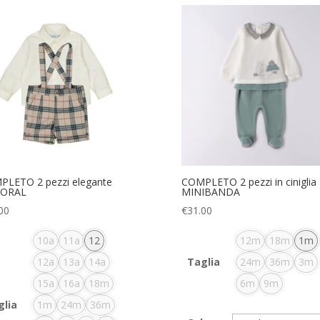
LETO 2 pezzi elegante
COMPLETO 2 pezzi in ciniglia
ORAL
MINIBANDA
00
€
31.00
10a
11a
12
12m
18m
1m
12a
13a
14a
Taglia
24m
36m
3m
15a
16a
18m
6m
9m
glia
1m
24m
36m