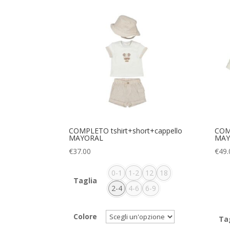
COMPLETO tshirt+short+cappello
COMP
MAYORAL
MAY
€
37.00
€
49.
0-1
1-2
12
18
Taglia
2-4
4-6
6-9
Colore
Ta