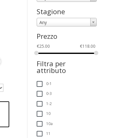
Stagione
Any
Prezzo
€
25.00
€
118.00
Filtra per
attributo
0-1
0-3
1-2
10
10a
11