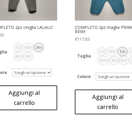
LETO 2pz ciniglia LALALU’
COMPLETO 2pz maglia PRIM
BEBè
05
€
117.83
12
18m
3m
12
18m
1m
2
glia
Taglia
6m
9m
36m
3m
6m
lore
Colore
Aggiungi al
Aggiungi al
carrello
carrello