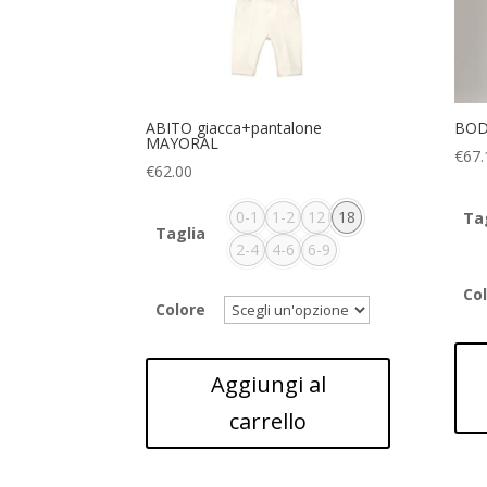
ABITO giacca+pantalone
BOD
MAYORAL
€
67.
€
62.00
0-1
1-2
12
18
Ta
Taglia
2-4
4-6
6-9
Co
Colore
Aggiungi al
carrello