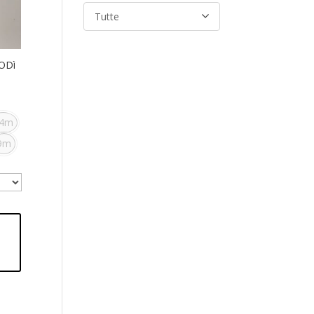
Tutte
ODì
4m
9m