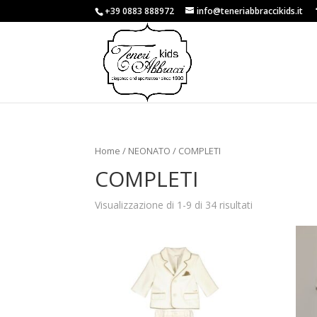
+39 0883 888972
info@teneriabbraccikids.it
Home
/
NEONATO
/ COMPLETI
COMPLETI
Visualizzazione di 1-9 di 34 risultati