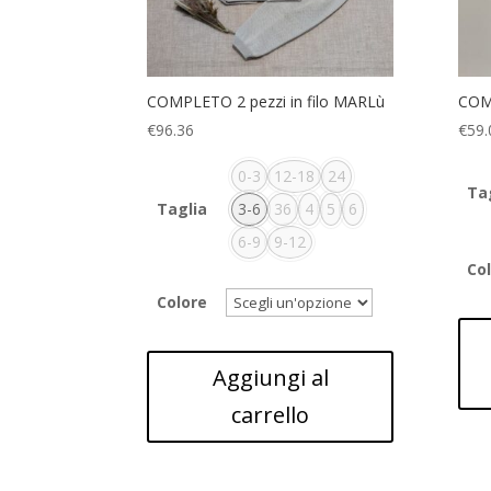
COMPLETO 2 pezzi in filo MARLù
COMP
€
96.36
€
59.
0-3
12-18
24
Ta
Taglia
3-6
36
4
5
6
6-9
9-12
Co
Colore
Aggiungi al
carrello