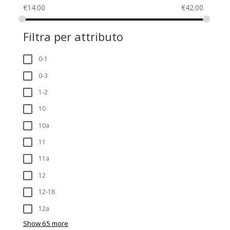
€
14.00
€
42.00
Filtra per attributo
0-1
0-3
1-2
10
10a
11
11a
12
12-18
12a
Show 65 more