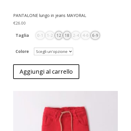
PANTALONE lungo in jeans MAYORAL
€
26.00
Taglia
0-1
1-2
12
18
2-4
4-6
6-9
Colore
Aggiungi al carrello