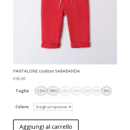
PANTALONE coulisse SARABANDA
€
36.00
Taglia
12m
18m
24m
36m
3m
6m
9m
Colore
Aggiungi al carrello