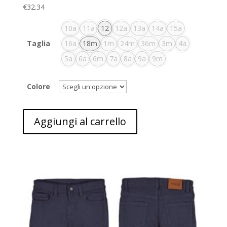
€
32.34
10a
11a
12
12a
13a
14a
15a
Taglia
16a
18m
1m
24m
36m
3m
4a
5a
6a
6m
7a
8a
9a
9m
Colore
Aggiungi al carrello