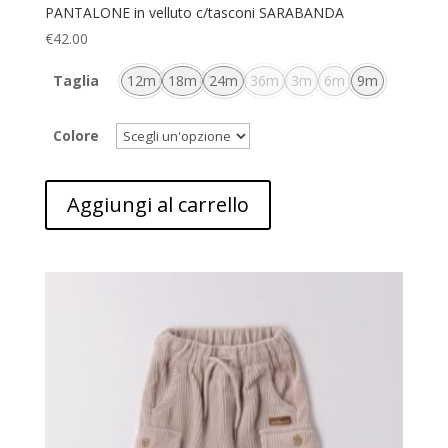
PANTALONE in velluto c/tasconi SARABANDA
€
42.00
Taglia
12m
18m
24m
36m
3m
6m
9m
Colore
Aggiungi al carrello