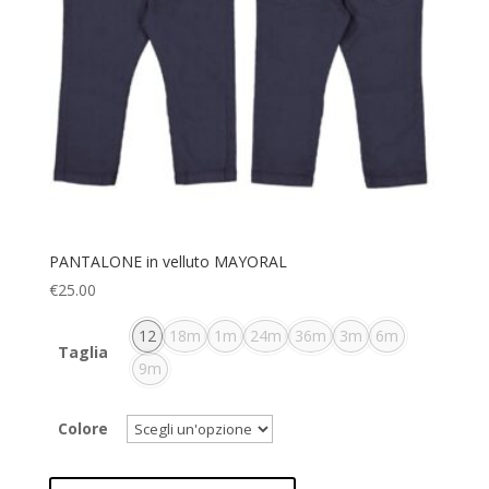
PANTALONE in velluto MAYORAL
€
25.00
12
18m
1m
24m
36m
3m
6m
Taglia
9m
Colore