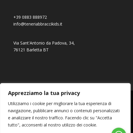
+39 0883 888972
info@teneriabbraccikids.it
Via Sant'Antonio da Padova, 34,
76121 Barletta BT
Apprezziamo la tua privacy
Ordini
Download
Indirizzi
Utilizziamo i cookie per migliorare la tua esperienza di
Dettagli account
Password dimenticata
navigazione, pubblicare annunci o contenuti personalizzati
Resi
Pagamento e spedizioni
e analizzare il nostro traffico. Facendo clic su "Accetta
Termini e condizioni
Cookie Policy
tutto", acconsenti al nostro utilizzo dei cookie.