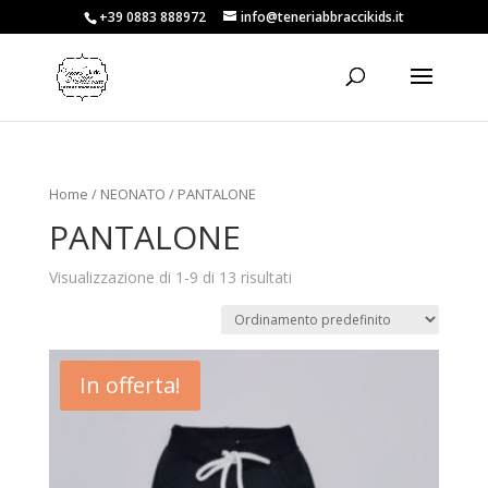
+39 0883 888972
info@teneriabbraccikids.it
Home
/
NEONATO
/ PANTALONE
PANTALONE
Visualizzazione di 1-9 di 13 risultati
In offerta!