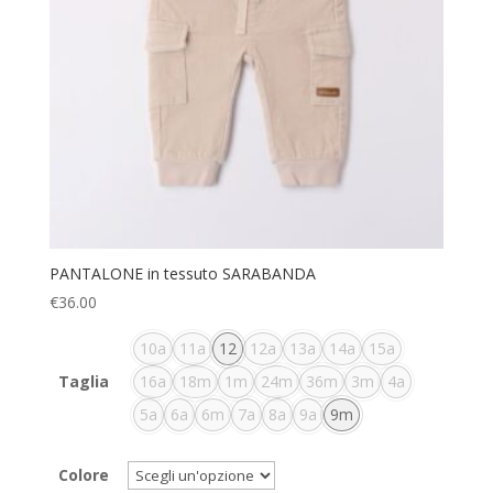
PANTALONE in tessuto SARABANDA
€
36.00
10a
11a
12
12a
13a
14a
15a
Taglia
16a
18m
1m
24m
36m
3m
4a
5a
6a
6m
7a
8a
9a
9m
Colore