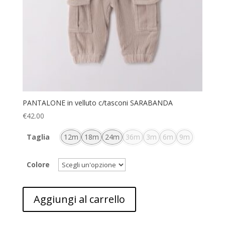
PANTALONE in velluto c/tasconi SARABANDA
€
42.00
Taglia
12m
18m
24m
36m
3m
6m
9m
Colore
Aggiungi al carrello