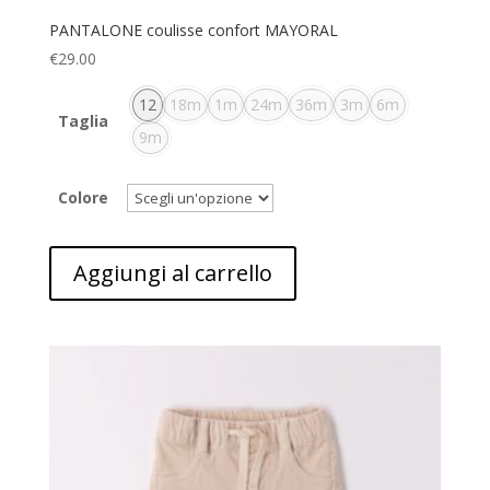
PANTALONE coulisse confort MAYORAL
€
29.00
12
18m
1m
24m
36m
3m
6m
Taglia
9m
Colore
Aggiungi al carrello