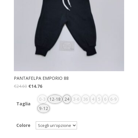
PANTAFELPA EMPORIO 88
€
24.60
€
14.76
0-3
12-18
24
3-6
36
4
5
6
6-9
Taglia
9-12
Colore