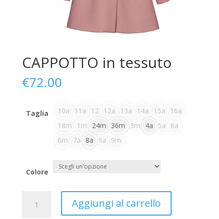
CAPPOTTO in tessuto
€
72.00
10a
11a
12
12a
13a
14a
15a
16a
Taglia
18m
1m
24m
36m
3m
4a
5a
6a
6m
7a
8a
9a
9m
Colore
CAPPOTTO
Aggiungi al carrello
in
tessuto