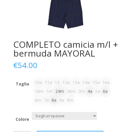
COMPLETO camicia m/l +
bermuda MAYORAL
€
54.00
10a
11a
12
12a
13a
14a
15a
16a
Taglia
18m
1m
24m
36m
3m
4a
5a
6a
6m
7a
8a
9a
9m
Colore