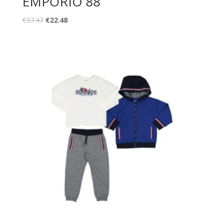
EMPORIO 88
€
37.47
€
22.48