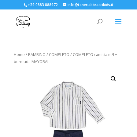
+39 0883 888972
info@teneriabbraccikids.it
Home
/
BAMBINO
/
COMPLETO
/ COMPLETO camicia m/l +
bermuda MAYORAL