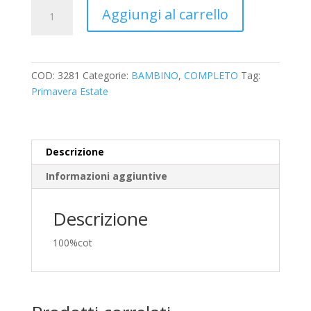
COMPLETO
Aggiungi al carrello
camicia
m/l
+
bermuda
COD:
3281
Categorie:
BAMBINO
,
COMPLETO
Tag:
MAYORAL
Primavera Estate
quantità
Descrizione
Informazioni aggiuntive
Descrizione
100%cot