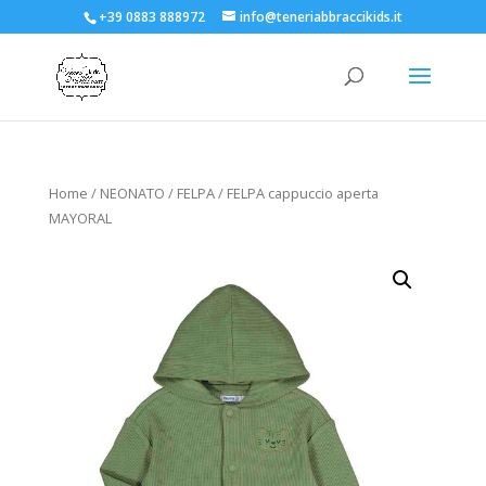
+39 0883 888972
info@teneriabbraccikids.it
Home
/
NEONATO
/
FELPA
/ FELPA cappuccio aperta
MAYORAL