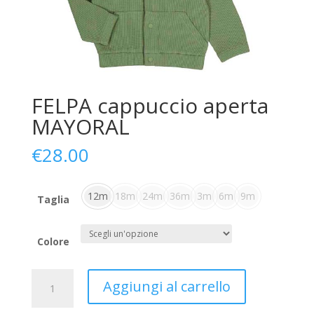
FELPA cappuccio aperta
MAYORAL
€
28.00
12m
18m
24m
36m
3m
6m
9m
Taglia
Colore
FELPA
Aggiungi al carrello
cappuccio
aperta