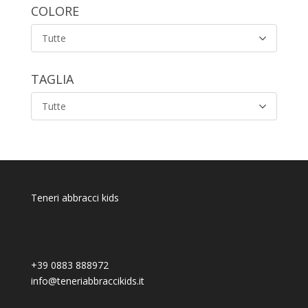
COLORE
Tutte
TAGLIA
Tutte
Teneri abbracci kids
+39 0883 888972
info@teneriabbraccikids.it