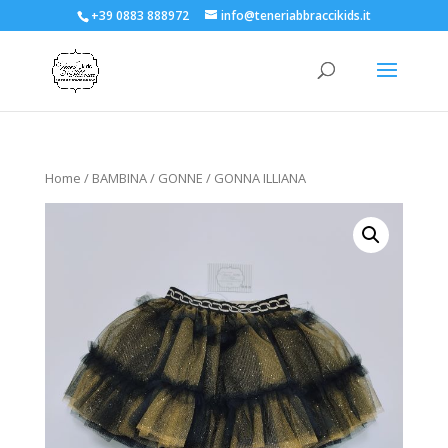
+39 0883 888972
info@teneriabbraccikids.it
Home
/
BAMBINA
/
GONNE
/ GONNA ILLIANA