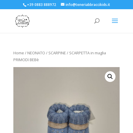
+39 0883 888972
info@teneriabbraccikids.it
Home
/
NEONATO
/
SCARPINE
/ SCARPETTA in maglia
PRIMODì BEBè