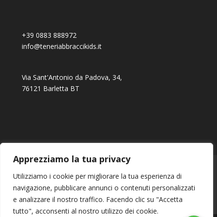
+39 0883 888972
info@teneriabbraccikids.it
Via Sant'Antonio da Padova, 34,
76121 Barletta BT
Apprezziamo la tua privacy
Ordini
Download
Indirizzi
Utilizziamo i cookie per migliorare la tua esperienza di
Dettagli account
Password dimenticata
navigazione, pubblicare annunci o contenuti personalizzati
Resi
Pagamento e spedizioni
e analizzare il nostro traffico. Facendo clic su "Accetta
Termini e condizioni
Cookie Policy
tutto", acconsenti al nostro utilizzo dei cookie.