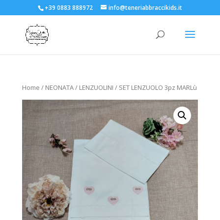
+39 0883 888972
info@teneriabbraccikids.it
Home
/
NEONATA
/
LENZUOLINI
/ SET LENZUOLO 3pz MARLù