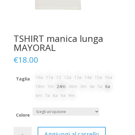
TSHIRT manica lunga
MAYORAL
€
18.00
10a
11a
12
12a
13a
14a
15a
16a
Taglia
18m
1m
24m
36m
3m
4a
5a
6a
6m
7a
8a
9a
9m
Colore
TSHIRT
Aggiungi al carrello