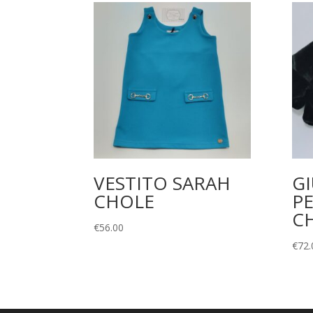
VESTITO SARAH
G
CHOLE
PE
C
€
56.00
€
72.