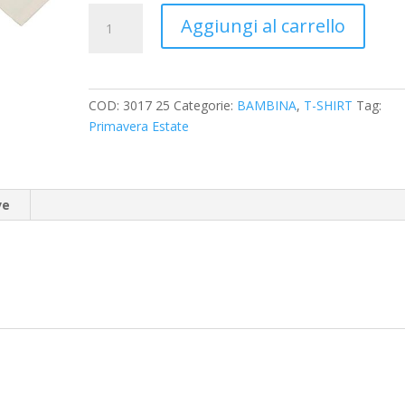
TSHIRT
Aggiungi al carrello
manica
lunga
MAYORAL
quantità
COD:
3017 25
Categorie:
BAMBINA
,
T-SHIRT
Tag:
Primavera Estate
ve