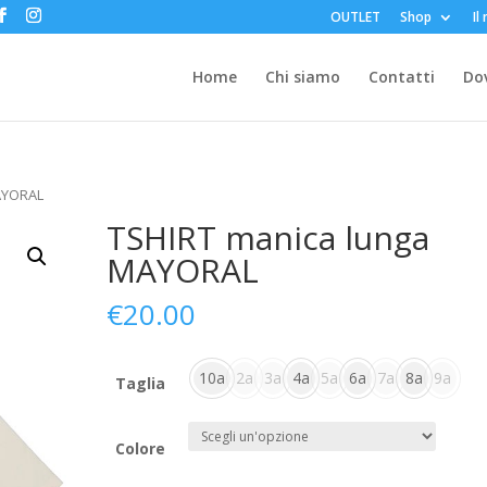
OUTLET
Shop
Il
Home
Chi siamo
Contatti
Do
MAYORAL
TSHIRT manica lunga
MAYORAL
€
20.00
10a
2a
3a
4a
5a
6a
7a
8a
9a
Taglia
Colore