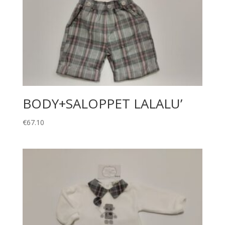
BODY+SALOPPET LALALU’
€
67.10